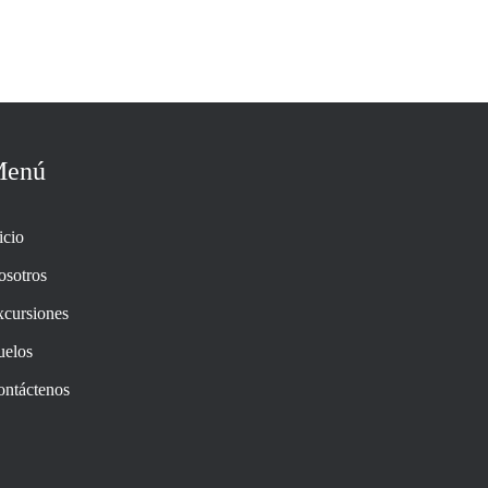
enú
icio
osotros
cursiones
uelos
ontáctenos