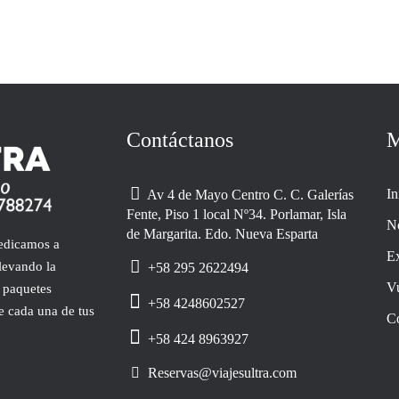
Contáctanos
M
In
Av 4 de Mayo Centro C. C. Galerías
Fente, Piso 1 local Nº34. Porlamar, Isla
N
de Margarita. Edo. Nueva Esparta
dedicamos a
Ex
llevando la
+58 295 2622494
V
 paquetes
+58 4248602527
e cada una de tus
C
+58 424 8963927
Reservas@viajesultra.com